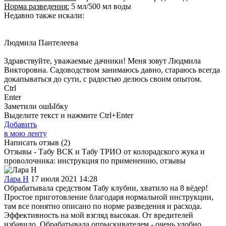
Норма разведения:
5 мл/500 мл воды
Недавно также искали:
Людмила Пантелеева
Здравствуйте, уважаемые дачники! Меня зовут Людмила
Викторовна. Садоводством занимаюсь давно, стараюсь всегда
докапываться до сути, с радостью делюсь своим опытом.
Ctrl
Enter
Заметили ош
Ы
бку
Выделите текст и нажмите
Ctrl+Enter
Добавить
в мою ленту
Написать отзыв
(2)
Отзывы - Табу ВСК и Табу ТРИО от колорадского жука и
проволочника: инструкция по применению, отзывы
Лара Н
17 июля 2021 14:28
Обрабатывала средством Табу клубни, хватило на 8 вёдер!
Простое приготовление благодаря нормальной инструкции,
там все понятно описано по норме разведения и расхода.
Эффективность на мой взгляд высокая. От вредителей
избавило. Обрабатывала опрыскивателем - очень удобно