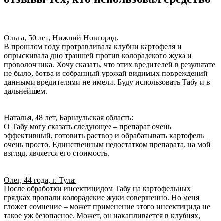
Ольга, 50 лет, Нижний Новгород:
В прошлом году протравливала клубни картофеля и
опрыскивала дно траншей против колорадского жука и
проволочника. Хочу сказать, что этих вредителей в результате
не было, ботва и собранный урожай видимых повреждений
данными вредителями не имели. Буду использовать Табу и в
дальнейшем.
Наталья, 48 лет, Барнаульская область:
О Табу могу сказать следующее – препарат очень
эффективный, готовить раствор и обрабатывать картофель
очень просто. Единственным недостатком препарата, на мой
взгляд, является его стоимость.
Олег, 44 года, г. Тула:
После обработки инсектицидом Табу на картофельных
грядках пропали колорадские жуки совершенно. Но меня
гложет сомнение – может применение этого инсектицида не
такое уж безопасное. Может, он накапливается в клубнях,