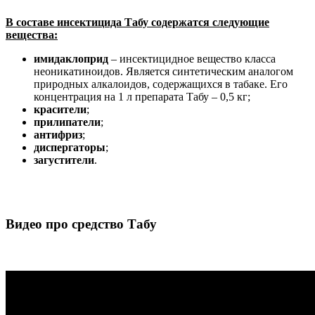
В составе инсектицида Табу содержатся следующие
вещества:
имидаклоприд
– инсектицидное вещество класса
неоникатиноидов. Является синтетическим аналогом
природных алкалоидов, содержащихся в табаке. Его
концентрация на 1 л препарата Табу – 0,5 кг;
красители
;
прилипатели
;
антифриз
;
диспергаторы
;
загустители
.
Видео про средство Табу