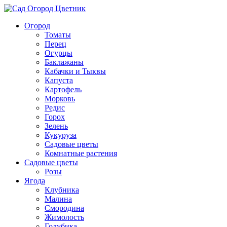
Огород
Томаты
Перец
Огурцы
Баклажаны
Кабачки и Тыквы
Капуста
Картофель
Морковь
Редис
Горох
Зелень
Кукуруза
Садовые цветы
Комнатные растения
Садовые цветы
Розы
Ягода
Клубника
Малина
Смородина
Жимолость
Голубика