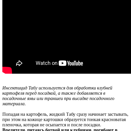
Инсектицид Табу используется для обработки клубней
картофеля перед посадкой, а также добавляется в
посадочные ямы или траншеи при высадке посадочного
материала
.
Попадая на картофель, жидкий Табу сразу начинает застывать,
при этом на кожице картошки образуется тонкая красноватая
пленочка, которая не осыпается и после посадки.
Вредители, питаясь ботвой или клубнями, погибают в