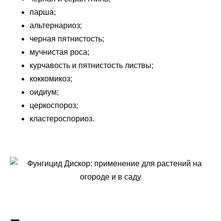
парша;
альтернариоз;
черная пятнистость;
мучнистая роса;
курчавость и пятнистость листвы;
коккомикоз;
оидиум;
церкоспороз;
кластероспориоз.