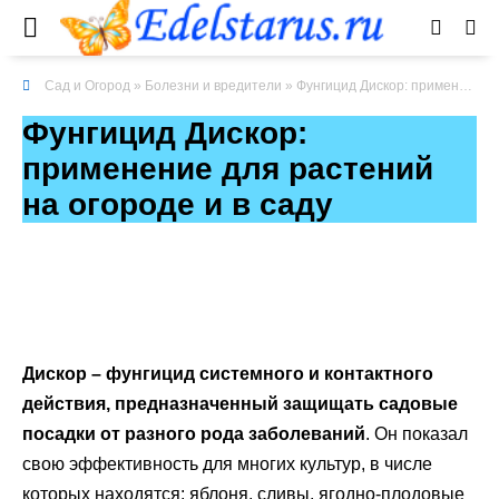
Сад и Огород
»
Болезни и вредители
» Фунгицид Дискор: применение для растений на огороде и в саду
Фунгицид Дискор:
применение для растений
на огороде и в саду
Дискор – фунгицид системного и контактного
действия, предназначенный защищать садовые
посадки от разного рода заболеваний
. Он показал
свою эффективность для многих культур, в числе
которых находятся: яблоня, сливы, ягодно-плодовые