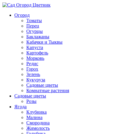
Огород
Томаты
Перец
Огурцы
Баклажаны
Кабачки и Тыквы
Капуста
Картофель
Морковь
Редис
Горох
Зелень
Кукуруза
Садовые цветы
Комнатные растения
Садовые цветы
Розы
Ягода
Клубника
Малина
Смородина
Жимолость
Голубика