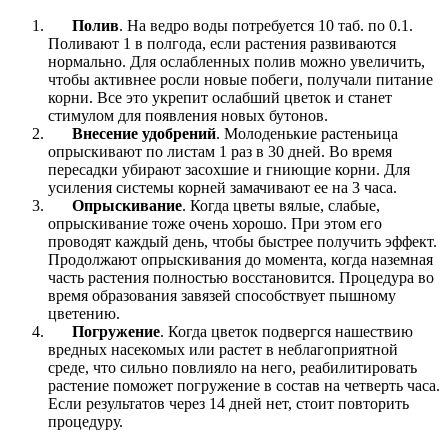
Полив
. На ведро воды потребуется 10 таб. по 0.1.
Поливают 1 в полгода, если растения развиваются
нормально. Для ослабленных полив можно увеличить,
чтобы активнее росли новые побеги, получали питание
корни. Все это укрепит ослабший цветок и станет
стимулом для появления новых бутонов.
Внесение удобрений
. Молоденькие растеньица
опрыскивают по листам 1 раз в 30 дней. Во время
пересадки убирают засохшие и гниющие корни. Для
усиления системы корней замачивают ее на 3 часа.
Опрыскивание
. Когда цветы вялые, слабые,
опрыскивание тоже очень хорошо. При этом его
проводят каждый день, чтобы быстрее получить эффект.
Продолжают опрыскивания до момента, когда наземная
часть растения полностью восстановится. Процедура во
время образования завязей способствует пышному
цветению.
Погружение
. Когда цветок подвергся нашествию
вредных насекомых или растет в неблагоприятной
среде, что сильно повлияло на него, реабилитировать
растение поможет погружение в состав на четверть часа.
Если результатов через 14 дней нет, стоит повторить
процедуру.